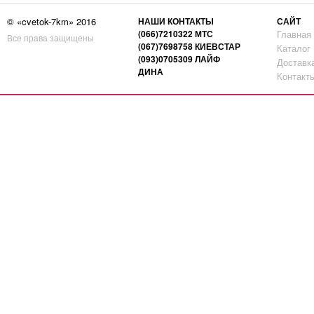
© «cvetok-7km» 2016
НАШИ КОНТАКТЫ
САЙТ
(066)7210322 МТС
Главная
Все права защищены
(067)7698758 КИЕВСТАР
Каталог
(093)0705309 ЛАЙФ
Доставк
ДИНА
Контакт