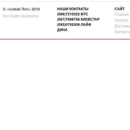
© «cvetok-7km» 2016
НАШИ КОНТАКТЫ
САЙТ
(066)7210322 МТС
Главная
Все права защищены
(067)7698758 КИЕВСТАР
Каталог
(093)0705309 ЛАЙФ
Доставк
ДИНА
Контакт