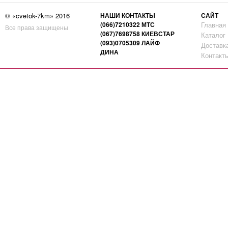
© «cvetok-7km» 2016
НАШИ КОНТАКТЫ
САЙТ
(066)7210322 МТС
Главная
Все права защищены
(067)7698758 КИЕВСТАР
Каталог
(093)0705309 ЛАЙФ
Доставк
ДИНА
Контакт