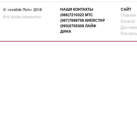
© «cvetok-7km» 2016
НАШИ КОНТАКТЫ
САЙТ
(066)7210322 МТС
Главная
Все права защищены
(067)7698758 КИЕВСТАР
Каталог
(093)0705309 ЛАЙФ
Доставк
ДИНА
Контакт