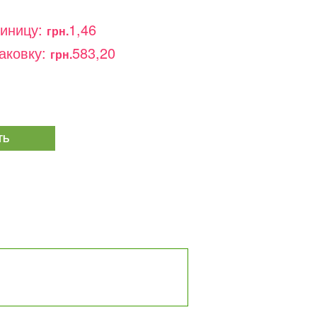
диницу:
1,46
грн.
аковку:
583,20
грн.
ТЬ