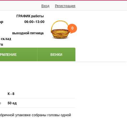
Вход
Регистрация
ГРАФИК работы
ар
06:00–13:00
0
выходной пятница
 склад
ru
РМЛЕНИЕ
ВЕНКИ
К - 8
е
50 ед
бричной упаковке собраны головы одной