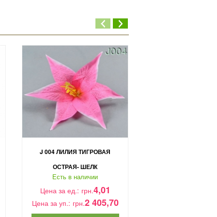
J 004 ЛИЛИЯ ТИГРОВАЯ
Р 319
ОСТРАЯ- ШЕЛК
Есть в налич
Есть в наличии
Цена за ед.:
грн.
4,01
Цена за ед.:
грн.
6
Цена за уп.:
грн.
2 405,70
Цена за уп.:
грн.
КУПИТЬ