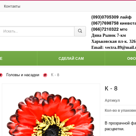
Контакты
(093)0705309 лайф
(067)7698758 киевст
(066)7210322 мтс
Дина Рынок 7-км
Харьковская пл-к. 326
Email: vectra.89@mail.
Е
СДЕЛАЙ САМ
ОФО
Головы и насадки
К - 8
к - 8
Артикул
Кол-во в упаковк
В прозрачной фа
расцветки.