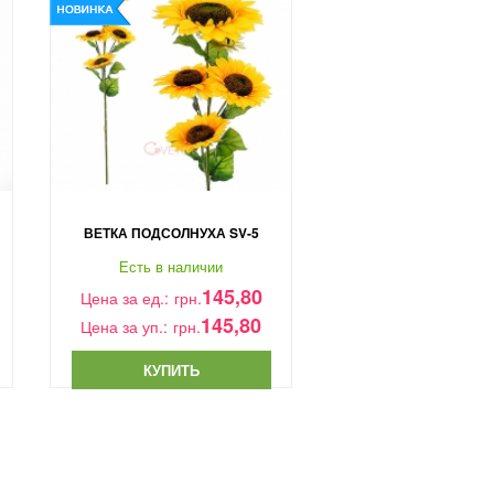
Z - 5 ТЮЛЬПАН Б
ВЕТКА ПОДСОЛНУХА SV-5
ШТУЧНЫЙ
Есть в наличии
Есть в налич
145,80
Цена за ед.:
грн.
Цена за ед.:
грн.
145,80
Цена за уп.:
грн.
1 
Цена за уп.:
грн.
КУПИТЬ
КУПИТЬ