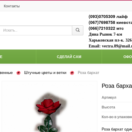
Контакты
(093)0705309 лайф
(067)7698758 киевст
(066)7210322 мтс
Дина Рынок 7-км
Харьковская пл-к. 326
Email: vectra.89@mail.
Е
СДЕЛАЙ САМ
ОФО
твенные
Штучные цветы и ветки
Роза бархат
роза барха
Артикул
Высота
Кол-во в упаковк
Роза бархат оди