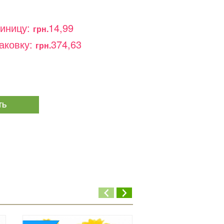
диницу:
14,99
грн.
аковку:
374,63
грн.
ТЬ