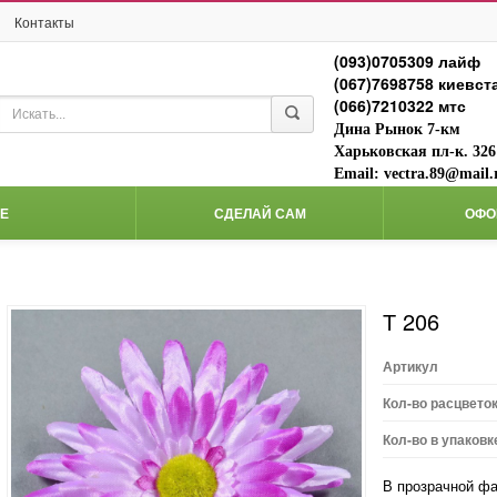
Контакты
(093)0705309 лайф
(067)7698758 киевст
(066)7210322 мтс
Дина Рынок 7-км
Харьковская пл-к. 326
Email: vectra.89@mail.
Е
СДЕЛАЙ САМ
ОФО
т 206
Артикул
Кол-во расцвето
Кол-во в упаковк
В прозрачной фа