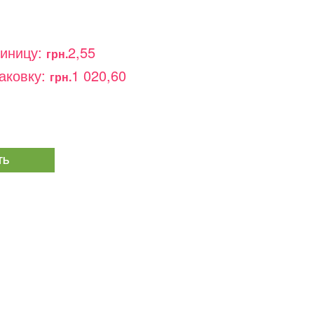
диницу:
2,55
грн.
аковку:
1 020,60
грн.
ТЬ