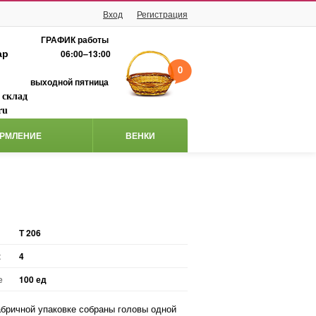
Вход
Регистрация
ГРАФИК работы
ар
06:00–13:00
0
выходной пятница
 склад
ru
РМЛЕНИЕ
ВЕНКИ
Т 206
к
4
е
100 ед
бричной упаковке собраны головы одной