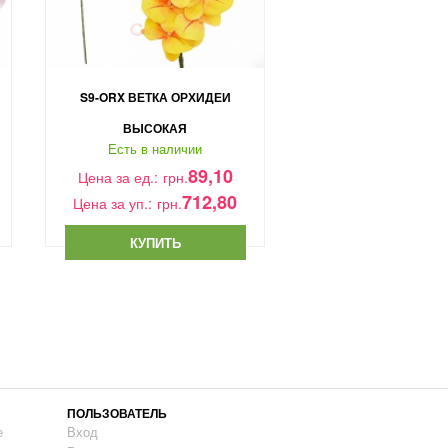
S9-ORX ВЕТКА ОРХИДЕИ
ВЕТКА ГЕРБЕРЫ 
ВЫСОКАЯ
Есть в налич
Есть в наличии
Цена за ед.:
грн.
89,10
Цена за ед.:
грн.
7
Цена за уп.:
грн.
712,80
Цена за уп.:
грн.
КУПИТЬ
КУПИТЬ
ПОЛЬЗОВАТЕЛЬ
е
Вход