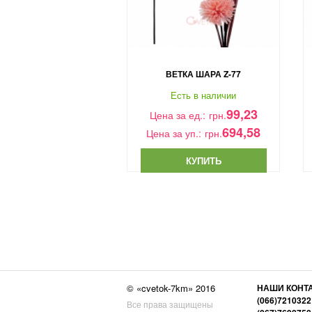
ЕТКА ГВОЗДИКИ 3 КА.
ВЕТКА ШАРА Z-77
сть в наличии
Есть в наличии
25,92
99,23
за ед.:
грн.
Цена за ед.:
грн.
1 814,40
694,58
 уп.:
грн.
Цена за уп.:
грн.
КУПИТЬ
КУПИТЬ
© «cvetok-7km» 2016
НАШИ КОНТ
(066)721032
Все права защищены